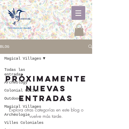
BLOG
Magical Villages
Todas las
entradas
Próximamente
Archeology
nuevas
Colonial Cities
entradas
Outdoors
Magical Villages
Explora otras categorías en este blog o
Archéologie
vuelve más tarde.
Villes Coloniales